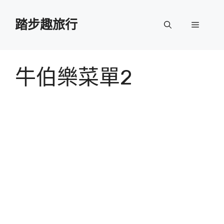
跳
至
踏步趣旅行
選
主
要
單
內
容
牛伯樂菜單2