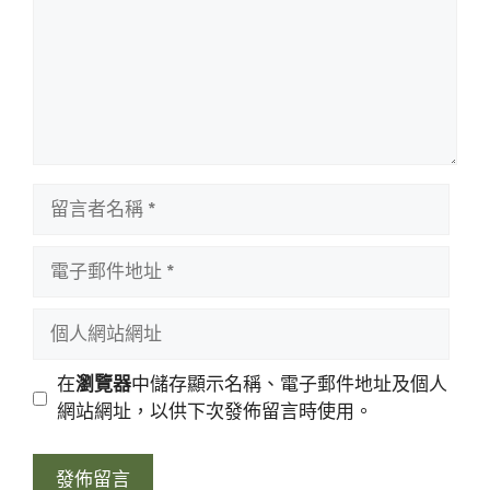
留
言
者
電
名
子
稱
郵
個
件
人
地
網
在
瀏覽器
中儲存顯示名稱、電子郵件地址及個人
址
站
網站網址，以供下次發佈留言時使用。
網
址