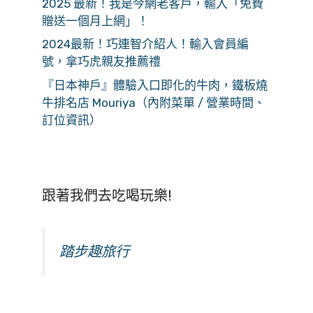
2025 最新！我是今網老客戶，輸入「免費
贈送一個月上網」！
2024最新！巧連智介紹人！輸入會員編
號，拿巧虎親友推薦禮
『日本神戶』體驗入口即化的牛肉，鐵板燒
牛排名店 Mouriya（內附菜單 / 營業時間、
訂位資訊）
跟著我們去吃喝玩樂!
踏步趣旅行