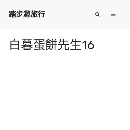
跳
至
踏步趣旅行
選
主
要
單
內
容
白暮蛋餅先生16