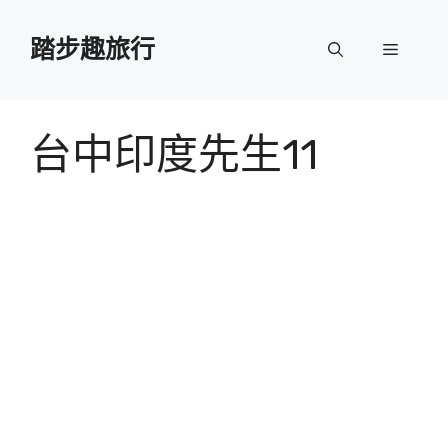
跳
至
踏步趣旅行
選
主
要
單
內
容
台中印度先生11