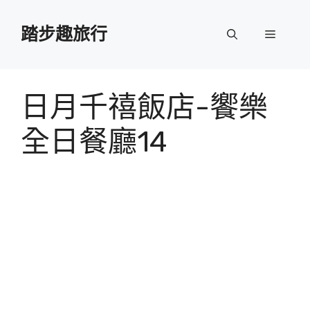
跳
至
踏步趣旅行
選
主
要
單
內
容
日月千禧飯店-饗樂
全日餐廳14