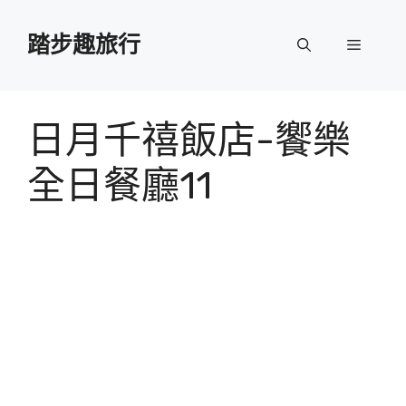
跳
至
踏步趣旅行
選
主
要
單
內
容
日月千禧飯店-饗樂
全日餐廳11