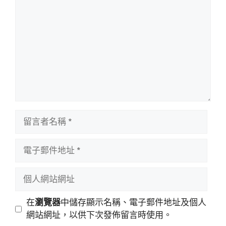
言
留
言
者
電
名
子
稱
郵
個
件
人
地
網
在
瀏覽器
中儲存顯示名稱、電子郵件地址及個人
址
站
網站網址，以供下次發佈留言時使用。
網