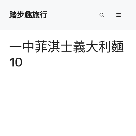
跳
至
踏步趣旅行
選
主
要
單
內
容
一中菲淇士義大利麵
10