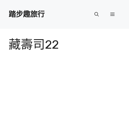
跳
至
踏步趣旅行
選
主
要
單
內
容
藏壽司22