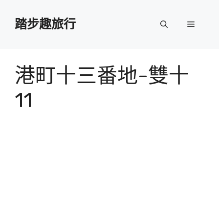
跳
至
踏步趣旅行
選
主
要
單
內
容
港町十三番地-雙十
11