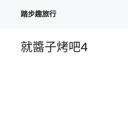
跳
至
踏步趣旅行
主
要
內
容
就醬子烤吧4