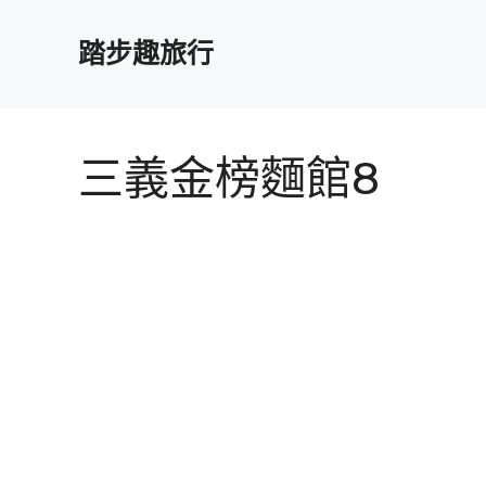
跳
至
踏步趣旅行
主
要
內
容
三義金榜麵館8