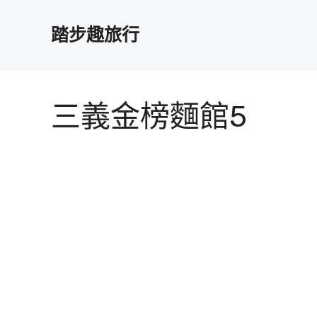
跳
至
踏步趣旅行
主
要
內
容
三義金榜麵館5