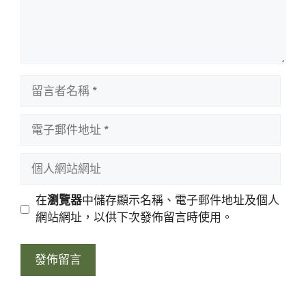
留
言
者
電
名
子
稱
郵
個
件
人
地
網
在
瀏覽器
中儲存顯示名稱、電子郵件地址及個人
址
站
網站網址，以供下次發佈留言時使用。
網
址