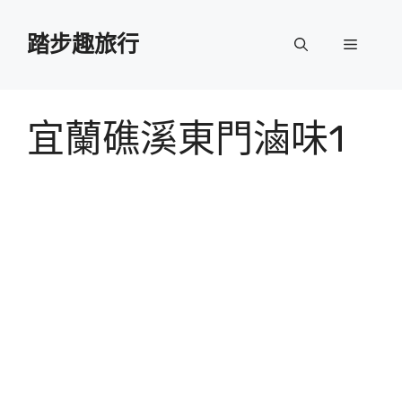
跳
至
踏步趣旅行
選
主
要
單
內
容
宜蘭礁溪東門滷味1