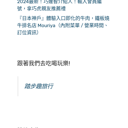
2024最新！巧連智介紹人！輸入會員編
號，拿巧虎親友推薦禮
『日本神戶』體驗入口即化的牛肉，鐵板燒
牛排名店 Mouriya（內附菜單 / 營業時間、
訂位資訊）
跟著我們去吃喝玩樂!
踏步趣旅行