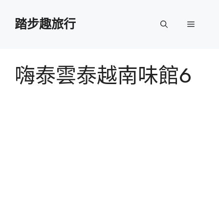
跳
至
踏步趣旅行
選
主
要
單
內
容
嗨泰雲泰越南味館6