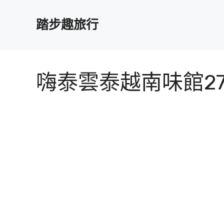
跳
至
踏步趣旅行
主
要
內
容
嗨泰雲泰越南味館2