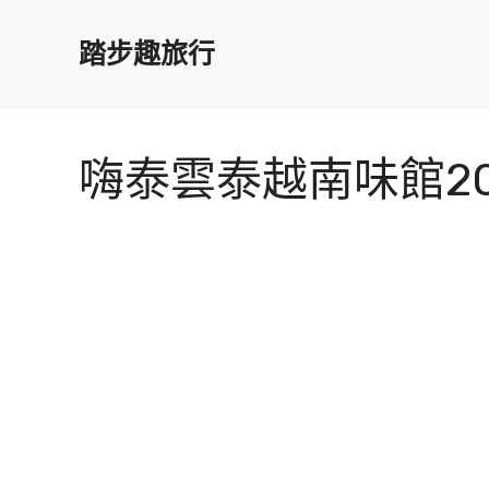
跳
至
踏步趣旅行
主
要
內
容
嗨泰雲泰越南味館2