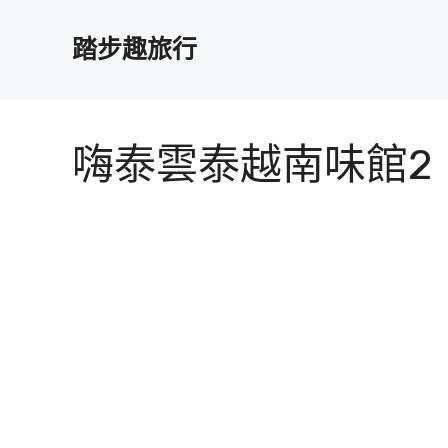
跳
至
踏步趣旅行
主
要
內
容
嗨泰雲泰越南味館2