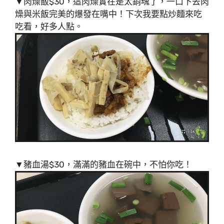
▼肉燥飯$30，這肉燥實在是太銷魂了，一口下去肉
燥與米飯完美的爆發在嘴中！下次我要點炒麵來吃
吃看，好多人點。
▼豬血湯$30，滿滿的豬血在碗中，不怕你吃！