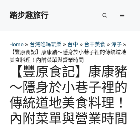
跳
至
踏步趣旅行
選
主
要
單
內
容
Home
»
台灣吃喝玩樂
»
台中
»
台中美食
»
潭子
»
【豐原食記】康康豬～隱身於小巷子裡的傳統道地
美食料理！內附菜單與營業時間
【豐原食記】康康豬
～隱身於小巷子裡的
傳統道地美食料理！
內附菜單與營業時間