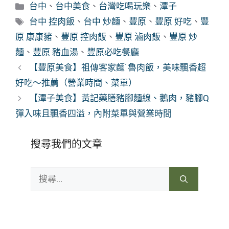
分
台中
、
台中美食
、
台灣吃喝玩樂
、
潭子
類
標
台中 控肉飯
、
台中 炒麵
、
豐原
、
豐原 好吃
、
豐
籤
原 康康豬
、
豐原 控肉飯
、
豐原 滷肉飯
、
豐原 炒
麵
、
豐原 豬血湯
、
豐原必吃餐廳
【豐原美食】祖傳客家麵˙魯肉飯，美味飄香超
好吃～推薦（營業時間、菜單）
【潭子美食】黃記藥膳豬腳麵線、鵝肉，豬腳Q
彈入味且飄香四溢，內附菜單與營業時間
搜尋我們的文章
搜
尋: