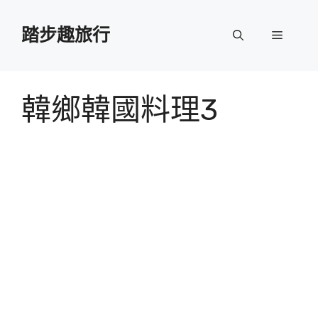
跳
至
踏步趣旅行
選
主
要
單
內
容
韓鄉韓國料理3