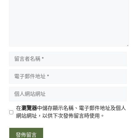
留
言
者
電
名
子
稱
郵
個
件
人
地
網
在
瀏覽器
中儲存顯示名稱、電子郵件地址及個人
址
站
網站網址，以供下次發佈留言時使用。
網
址