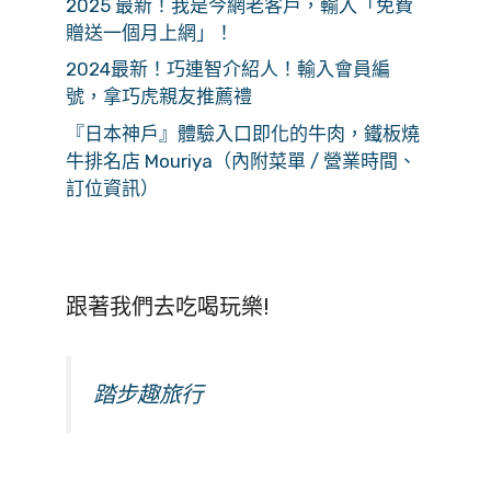
2025 最新！我是今網老客戶，輸入「免費
贈送一個月上網」！
2024最新！巧連智介紹人！輸入會員編
號，拿巧虎親友推薦禮
『日本神戶』體驗入口即化的牛肉，鐵板燒
牛排名店 Mouriya（內附菜單 / 營業時間、
訂位資訊）
跟著我們去吃喝玩樂!
踏步趣旅行