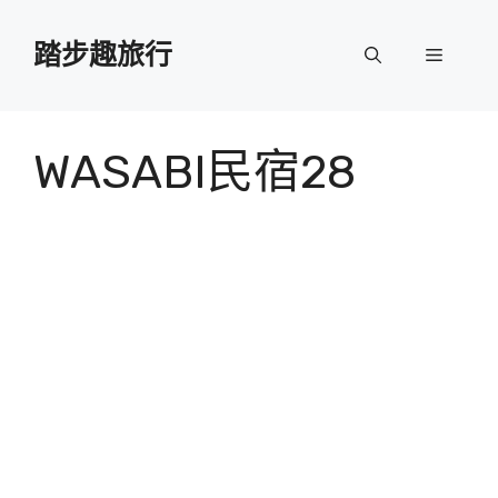
跳
至
踏步趣旅行
選
主
要
單
內
容
WASABI民宿28