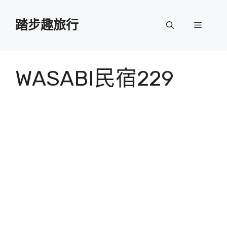
跳
至
踏步趣旅行
選
主
要
單
內
容
WASABI民宿229