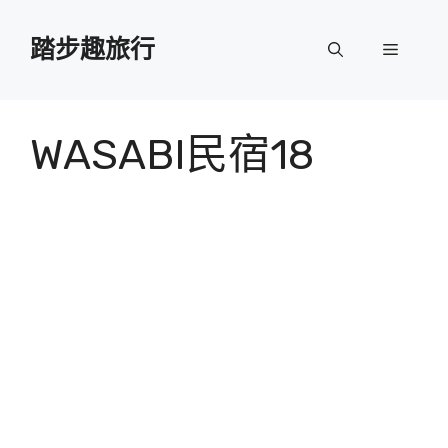
跳
至
踏步趣旅行
選
主
要
單
內
容
WASABI民宿18