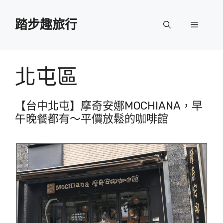
跳
至
踏步趣旅行
選
主
要
單
內
容
北屯區
【台中北屯】摩奇安娜MOCHIANA，早
午晚餐都有～平價放鬆的咖啡館