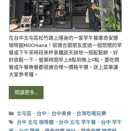
在台中北屯區松竹路上隱身的一家早午餐摩奇安娜
咖啡館MOCHiana！很適合跟朋友度過一個悠閒的早
餐或下午茶時段來杯拿鐵談天說地～搭配鬆餅，好
好放鬆一下，營業時間早上8點到晚上9點，要吃簡
餐或午餐晚餐都很適合哩～價格平價，送上菜單讓
大家參考囉。
閱讀更多…
分
北屯區
、
台中
、
台中美食
、
台灣吃喝玩樂
類
標
台中 北屯 咖啡廳
、
台中 北屯 早午餐
、
台中 早午
籤
餐
、
台中 簡餐
、
摩奇安娜 地址
、
摩奇安娜 營業時