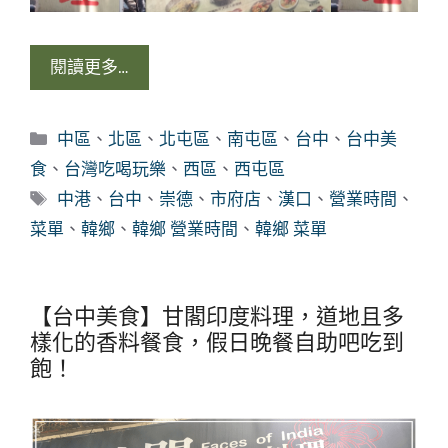
閱讀更多…
分
中區
、
北區
、
北屯區
、
南屯區
、
台中
、
台中美
類
食
、
台灣吃喝玩樂
、
西區
、
西屯區
標
中港
、
台中
、
崇德
、
市府店
、
漢口
、
營業時間
、
籤
菜單
、
韓鄉
、
韓鄉 營業時間
、
韓鄉 菜單
【台中美食】甘閣印度料理，道地且多
樣化的香料餐食，假日晚餐自助吧吃到
飽！