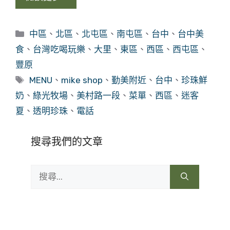
分
中區
、
北區
、
北屯區
、
南屯區
、
台中
、
台中美
類
食
、
台灣吃喝玩樂
、
大里
、
東區
、
西區
、
西屯區
、
豐原
標
MENU
、
mike shop
、
勤美附近
、
台中
、
珍珠鮮
籤
奶
、
綠光牧場
、
美村路一段
、
菜單
、
西區
、
迷客
夏
、
透明珍珠
、
電話
搜尋我們的文章
搜
尋: