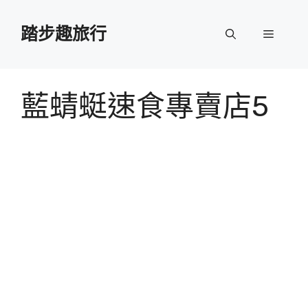
跳
至
踏步趣旅行
選
主
要
單
內
容
藍蜻蜓速食專賣店5