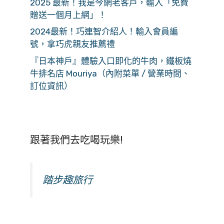
2025 最新！我是今網老客戶，輸入「免費
贈送一個月上網」！
2024最新！巧連智介紹人！輸入會員編
號，拿巧虎親友推薦禮
『日本神戶』體驗入口即化的牛肉，鐵板燒
牛排名店 Mouriya（內附菜單 / 營業時間、
訂位資訊）
跟著我們去吃喝玩樂!
踏步趣旅行