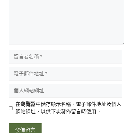
留
言
者
電
名
子
稱
郵
個
件
人
地
網
在
瀏覽器
中儲存顯示名稱、電子郵件地址及個人
址
站
網站網址，以供下次發佈留言時使用。
網
址