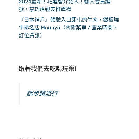
2024最新！巧連智介紹人！輸入會員編
號，拿巧虎親友推薦禮
『日本神戶』體驗入口即化的牛肉，鐵板燒
牛排名店 Mouriya（內附菜單 / 營業時間、
訂位資訊）
跟著我們去吃喝玩樂!
踏步趣旅行