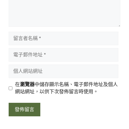
留
言
者
電
名
子
稱
郵
個
件
人
地
網
在
瀏覽器
中儲存顯示名稱、電子郵件地址及個人
址
站
網站網址，以供下次發佈留言時使用。
網
址