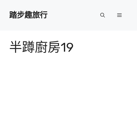
跳
至
踏步趣旅行
選
主
要
單
內
容
半蹲廚房19