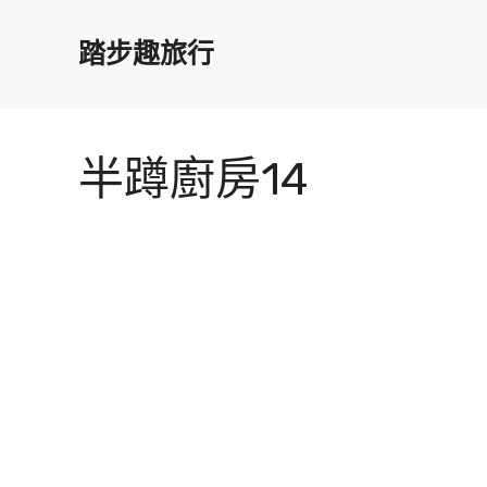
跳
至
踏步趣旅行
主
要
內
容
半蹲廚房14