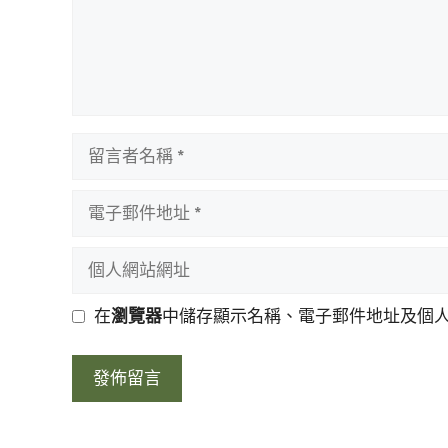
留
言
者
電
名
子
稱
郵
個
件
人
地
網
在
瀏覽器
中儲存顯示名稱、電子郵件地址及個
址
站
網
址