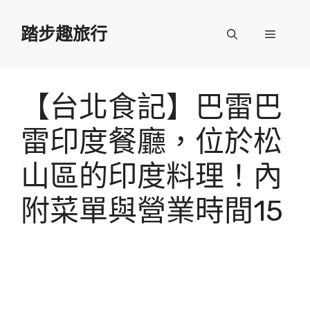
跳
至
踏步趣旅行
選
主
要
單
內
容
【台北食記】巴雷巴
雷印度餐廳，位於松
山區的印度料理！內
附菜單與營業時間15