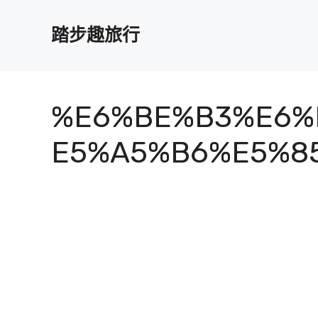
跳
至
踏步趣旅行
主
要
內
容
%E6%BE%B3%E6%
E5%A5%B6%E5%8