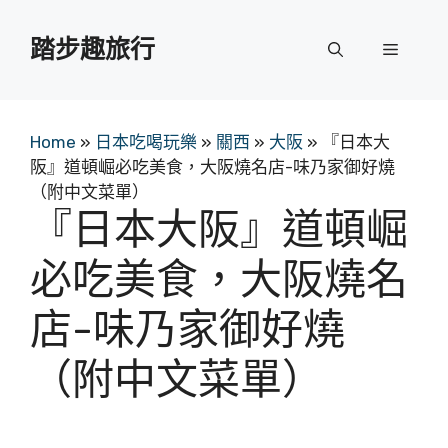
跳
至
踏步趣旅行
選
主
要
單
內
容
Home
»
日本吃喝玩樂
»
關西
»
大阪
»
『日本大
阪』道頓崛必吃美食，大阪燒名店-味乃家御好燒
（附中文菜單）
『日本大阪』道頓崛
必吃美食，大阪燒名
店-味乃家御好燒
（附中文菜單）