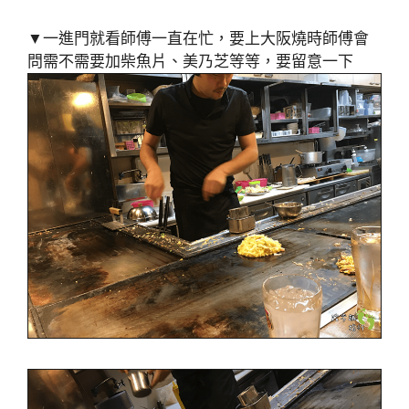
▼一進門就看師傅一直在忙，要上大阪燒時師傅會
問需不需要加柴魚片、美乃芝等等，要留意一下