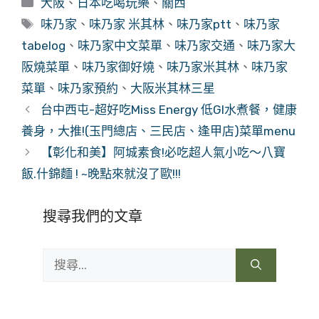
分
大阪
、
日本吃喝玩樂
、
關西
類
標
味乃家
、
味乃家 米其林
、
味乃家ptt
、
味乃家
籤
tabelog
、
味乃家中文菜單
、
味乃家交通
、
味乃家大
阪燒菜單
、
味乃家御好燒
、
味乃家米其林
、
味乃家
菜單
、
味乃家預約
、
大阪米其林三星
台中西屯-超好吃Miss Energy 低GI水煮餐，健康
養身，大推!(玉門總店、三民店、逢甲店)菜單menu
【彰化和美】阿城素食!必吃超人氣小吃～八寶
飯.什錦麵 ! ~晚點來就沒了歐!!!
搜尋我們的文章
搜
尋: