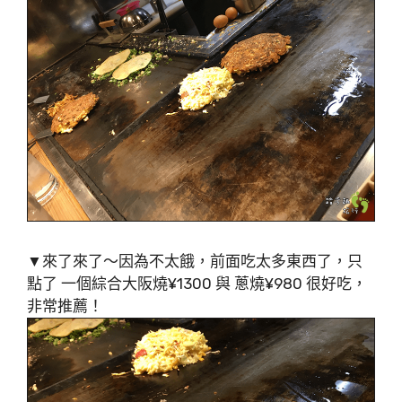
▼來了來了～因為不太餓，前面吃太多東西了，只
點了 一個綜合大阪燒¥1300 與 蔥燒¥980 很好吃，
非常推薦！