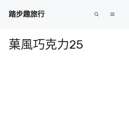
跳
至
踏步趣旅行
選
主
要
單
內
容
菓風巧克力25