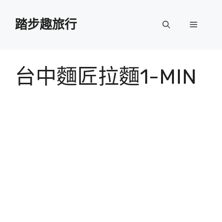
跳
至
踏步趣旅行
選
主
要
單
內
容
台中麵匠拉麵1-MIN