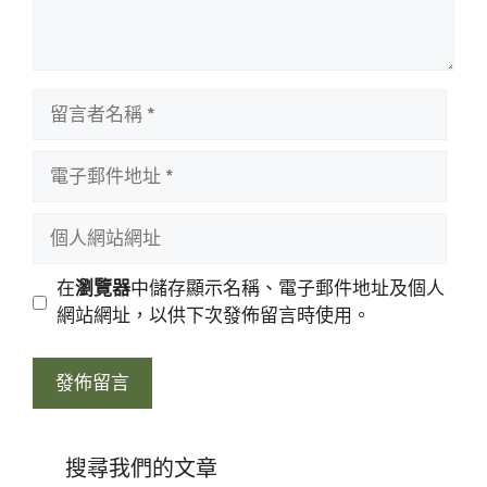
留
言
者
電
名
子
稱
郵
個
件
人
地
網
在
瀏覽器
中儲存顯示名稱、電子郵件地址及個人
址
站
網站網址，以供下次發佈留言時使用。
網
址
搜尋我們的文章