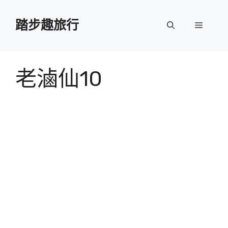
跳
至
踏步趣旅行
選
主
要
單
內
容
老滷仙10