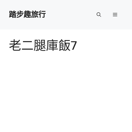
跳
至
踏步趣旅行
選
主
要
單
內
容
老二腿庫飯7