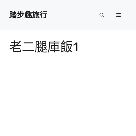
跳
至
踏步趣旅行
選
主
要
單
內
容
老二腿庫飯1