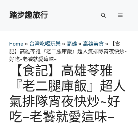
跳
至
踏步趣旅行
選
主
要
單
內
容
Home
»
台灣吃喝玩樂
»
高雄
»
高雄美食
»
【食
記】高雄苓雅『老二腿庫飯』超人氣排隊宵夜快炒~
好吃~老饕就愛這味~
【食記】高雄苓雅
『老二腿庫飯』超人
氣排隊宵夜快炒~好
吃~老饕就愛這味~