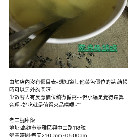
由於店內沒有價目表~想知道其他菜色價位的話 結帳
時可以另外詢問唷~
少數客人有反應價位稍微偏高~~但小編是覺得還算
合理~好吃就是值得來品嚐囉~^^
老二腿庫飯
地址:高雄市苓雅區興中二路118號
營業時間:每天21:00pm~05:00am