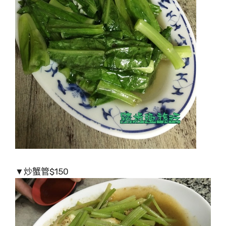
▼炒蟹管$150