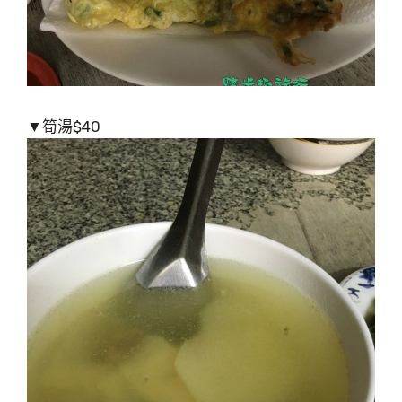
▼筍湯$40