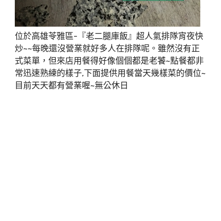
位於高雄苓雅區-『老二腿庫飯』超人氣排隊宵夜快
炒~~每晚還沒營業就好多人在排隊呢。雖然沒有正
式菜單，但來店用餐得好像個個都是老饕~點餐都非
常迅速熟練的樣子,下面提供用餐當天幾樣菜的價位~
目前天天都有營業喔~無公休日