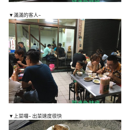
▼滿滿的客人~
▼上菜囉~ 出菜速度很快