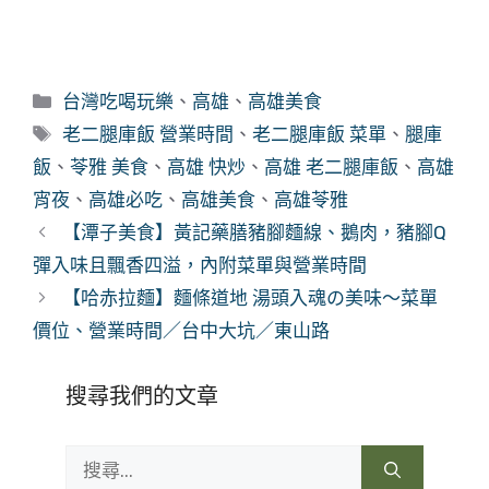
分
台灣吃喝玩樂
、
高雄
、
高雄美食
類
標
老二腿庫飯 營業時間
、
老二腿庫飯 菜單
、
腿庫
籤
飯
、
苓雅 美食
、
高雄 快炒
、
高雄 老二腿庫飯
、
高雄
宵夜
、
高雄必吃
、
高雄美食
、
高雄苓雅
【潭子美食】黃記藥膳豬腳麵線、鵝肉，豬腳Q
彈入味且飄香四溢，內附菜單與營業時間
【哈赤拉麵】麵條道地 湯頭入魂の美味～菜單
價位、營業時間／台中大坑／東山路
搜尋我們的文章
搜
尋: