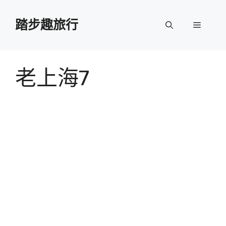
跳
至
踏步趣旅行
選
主
要
單
內
容
老上海7