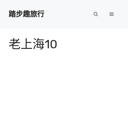
跳
至
踏步趣旅行
選
主
要
單
內
容
老上海10