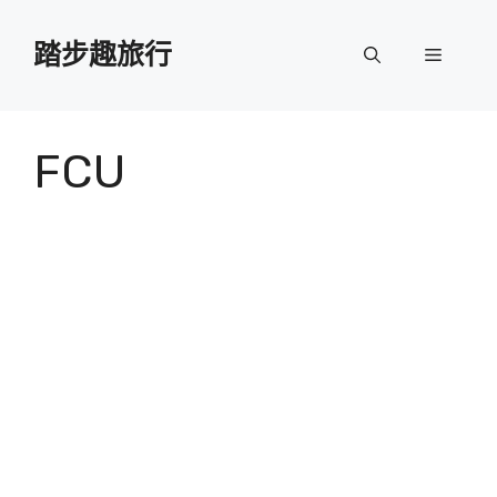
跳
至
踏步趣旅行
選
主
要
單
內
容
FCU