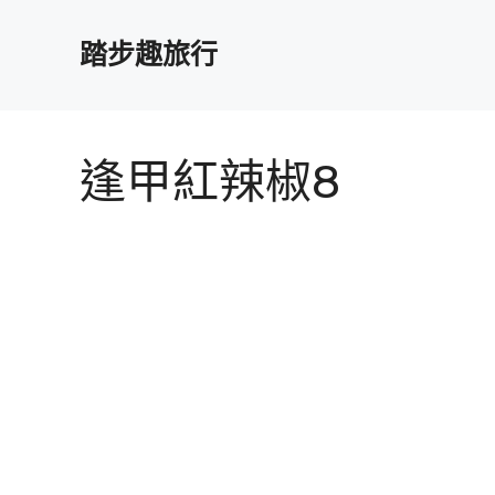
跳
至
踏步趣旅行
主
要
內
容
逢甲紅辣椒8