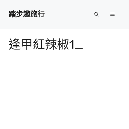
跳
至
踏步趣旅行
選
主
要
單
內
容
逢甲紅辣椒1_