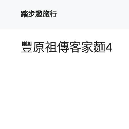
跳
至
踏步趣旅行
主
要
內
容
豐原祖傳客家麵4