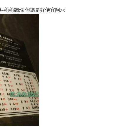
~稍稍調漲 但還是好便宜阿><