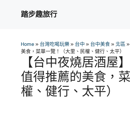
跳
至
踏步趣旅行
主
要
內
容
Home
»
台灣吃喝玩樂
»
台中
»
台中美食
»
北區
»
美食，菜單一覽！（大里、民權、健行、太平）
【台中夜燒居酒屋
值得推薦的美食，
權、健行、太平）