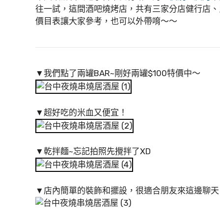
往一試，這間酒吧燒烤店，共有三家分店健行店、民權
價目表讓大家參考，也可以外帶唷～～
▼我們點了兩罐BAR~剛好兩罐$100特價中～
▼超好吃的米血又便宜！
▼乾拌麵~忘記拍照先攪拌了XD
▼店內簡單的裝飾和擺設，很適合朋友來這邊聊天