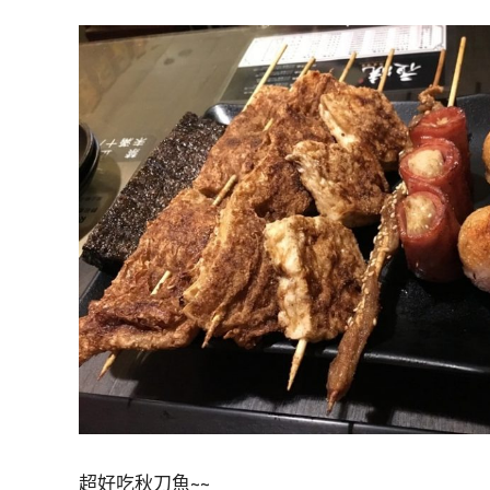
超好吃秋刀魚~~