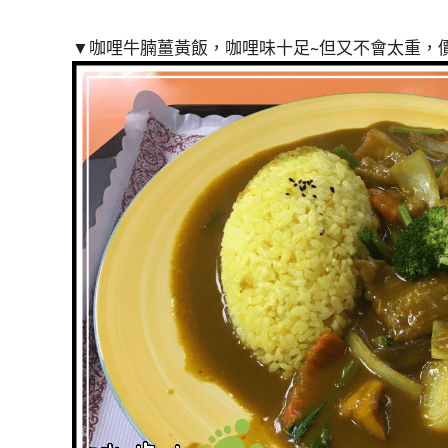
▼咖哩牛腩薑黃飯，咖哩味十足~但又不會太重，價