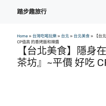
跳
至
踏步趣旅行
主
要
內
容
Home
»
台灣吃喝玩樂
»
台北
»
台北美食
»
【台北
CP值高 的香烤飯和辣醬
【台北美食】隱身
茶坊』~平價 好吃 